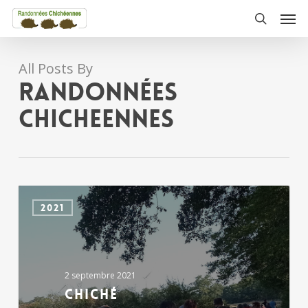
Skip
Men
to
search
main
content
All Posts By
Randonnées
Chicheennes
CHICHé
2021
2 septembre 2021
CHICHé