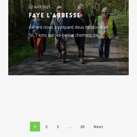
22 avril 2021
Faye l’Abbesse
Gérard nous a préparé deux randos 8 et
10,7 kms sur les beaux chemins de…
1
2
3
…
20
Next