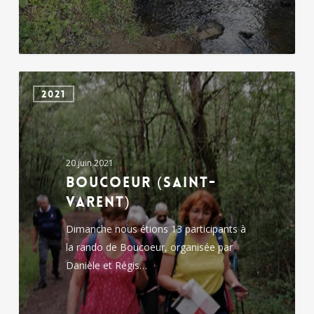
Boucoeur
2021
(Saint-
Varent)
20 juin 2021
Boucoeur (Saint-
Varent)
Dimanche nous étions 13 participants à
la rando de Boucoeur, organisée par
Danièle et Régis…