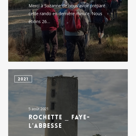
Merci à Suzanne de nous avoir préparé
cette rando en dernière minute. Nous
étions 26…
Rochette
2021
_
Faye-
l’Abbesse
5 août 2021
Rochette _ Faye-
l’Abbesse