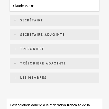
Claude VOUÉ
Secrétaire
Laure DUJARDIN
Secrétaire adjointe
Evelyne PAILLAT
Trésorière
Danièle GIRET
Trésorière adjointe
Dominique ROCHARD
Les membres
Suzanne FRADIN
Monique GOMES DA SILVA
L’association adhère à la fédération française de la