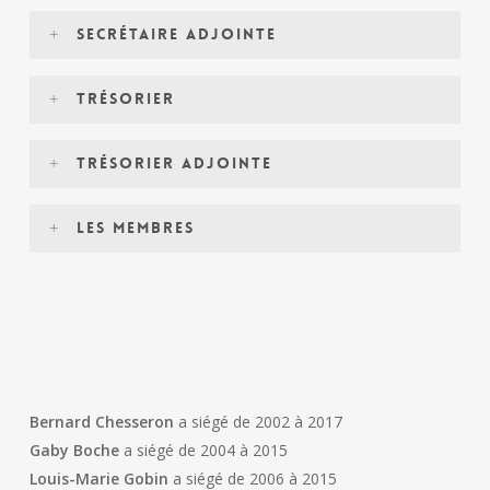
Sylvie Mary
Secrétaire adjointe
Michel Hervy
Trésorier
Serge Merceron
Trésorier adjointe
Jeannot Motard
Les membres
Michèle Blot
Jean Claude Gourdon
Michel Jaulin
Bernard Chesseron
a siégé de 2002 à 2017
Gaby Boche
a siégé de 2004 à 2015
Olivier Merceron
Louis-Marie Gobin
a siégé de 2006 à 2015