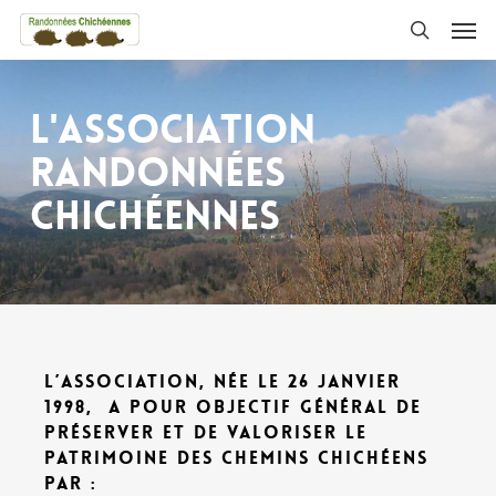
Skip
Men
to
search
main
content
L'association
randonnées
chichéennes
L’association, née le 26 janvier
1998, a pour objectif général de
préserver et de valoriser le
patrimoine des chemins chichéens
par :