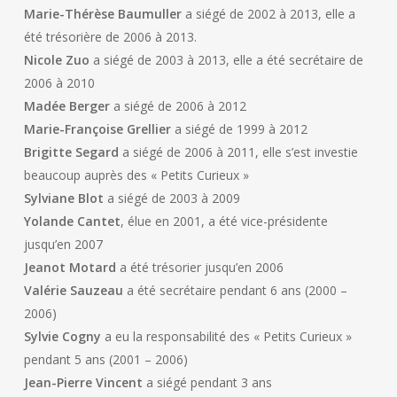
Marie-Thérèse Baumuller
a siégé de 2002 à 2013, elle a
Marcel Pierre
été trésorière de 2006 à 2013.
Nicole Zuo
a siégé de 2003 à 2013, elle a été secrétaire de
Bernard Thibaud
2006 à 2010
Madée Berger
a siégé de 2006 à 2012
Marie-Françoise Grellier
a siégé de 1999 à 2012
Brigitte Segard
a siégé de 2006 à 2011, elle s’est investie
beaucoup auprès des « Petits Curieux »
Sylviane Blot
a siégé de 2003 à 2009
Yolande Cantet
, élue en 2001, a été vice-présidente
jusqu’en 2007
Jeanot Motard
a été trésorier jusqu’en 2006
Valérie Sauzeau
a été secrétaire pendant 6 ans (2000 –
2006)
Sylvie Cogny
a eu la responsabilité des « Petits Curieux »
pendant 5 ans (2001 – 2006)
Jean-Pierre Vincent
a siégé pendant 3 ans