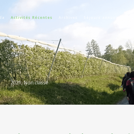
da
Activités Récentes
Archives
Séjours annuels
Cir
2021
,
Non classé