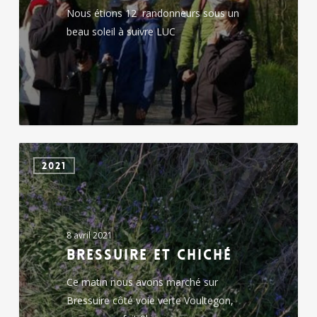
Nous étions 12 randonneurs sous un
beau soleil à suivre LUC
Bressuire
2021
et
Chiché
8 avril 2021
Bressuire et Chiché
Ce matin nous avons marché sur
Bressuire côté voie verte Voultegon,