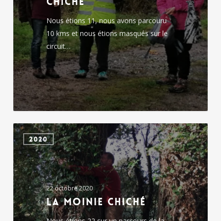
chiché
Nous étions 11, nous avons parcouru
10 kms et nous étions masqués sur le
circuit…
la
2020
moinie
chiché
22 octobre 2020
la moinie chiché
Nous étions 22 sur un parcours de la