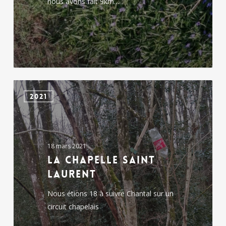
nous avons fait 9km…
La
2021
Chapelle
Saint
Laurent
18 mars 2021
La Chapelle Saint
Laurent
Nous étions 18 à suivre Chantal sur un
circuit chapelais