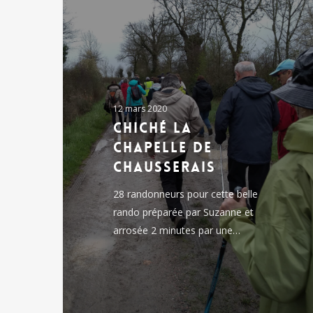
chapelle
de
chausserais
12 mars 2020
chiché la
chapelle de
chausserais
28 randonneurs pour cette belle
rando préparée par Suzanne et
arrosée 2 minutes par une…