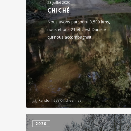
23 juillet 2020
chiché
Nous avons parcouru 8,500 kms,
nous étions 21 et c'est Danièle
qui nous accompagnait.
Randonnées Chicheennes
chiché
2020
la