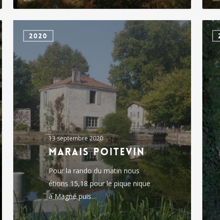
marais
chich
2020
poitevin
13 septembre 2020
marais poitevin
Pour la rando du matin nous
étions 15,18 pour le pique nique
à Magné puis…