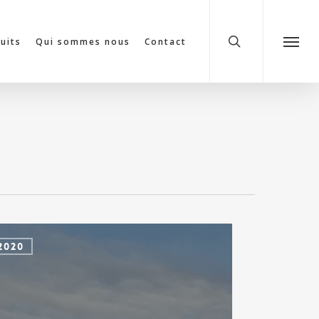
search
cuits
Qui sommes nous
Contact
Menu
é
2020