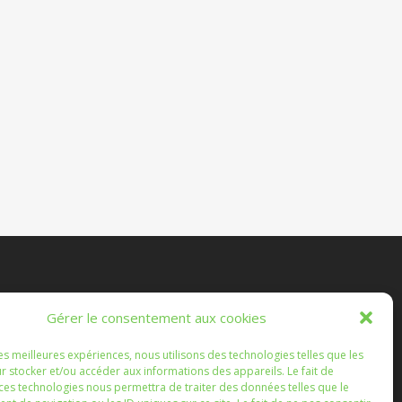
es Randonnées Chichéennes
Gérer le consentement aux cookies
e les marches que vous ferez, ou que nous ferons
les meilleures expériences, nous utilisons des technologies telles que les
semble, soient l'occasion d'échanges enrichissants.
r stocker et/ou accéder aux informations des appareils. Le fait de
 ces technologies nous permettra de traiter des données telles que le