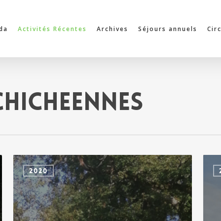
da
Activités Récentes
Archives
Séjours annuels
Cir
hicheennes
chiché
chich
2020