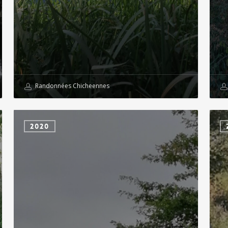
Randonnées Chicheennes
chiché
CHic
2020