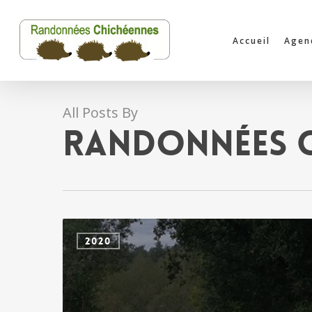
Skip
to
Accueil
Agen
main
content
All Posts By
Randonnées C
Chiché
2020