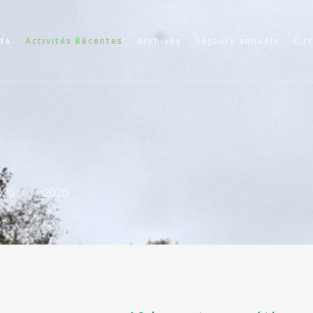
da
Activités Récentes
Archives
Séjours annuels
Cir
020
2020