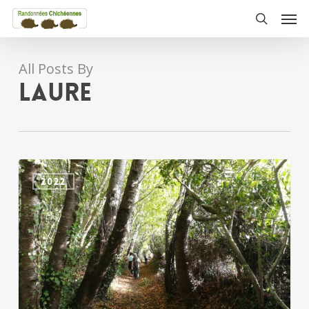
Skip
Men
to
search
main
content
All Posts By
laure
TERVES
2022