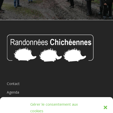
Contact
Agenda
Circuits
Gérer le consentement aux
L’association
cookies