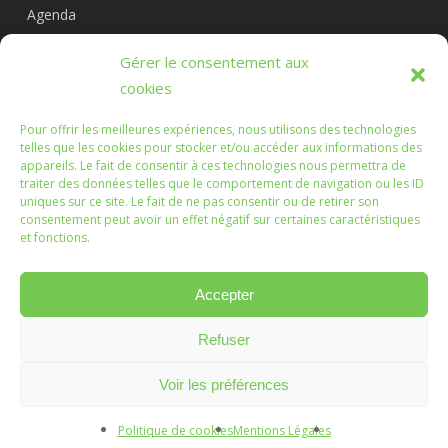
Agenda
Circuits
Gérer le consentement aux
L’association
cookies
Pour offrir les meilleures expériences, nous utilisons des technologies
telles que les cookies pour stocker et/ou accéder aux informations des
appareils. Le fait de consentir à ces technologies nous permettra de
Les Randonnées Chichéennes
traiter des données telles que le comportement de navigation ou les ID
uniques sur ce site. Le fait de ne pas consentir ou de retirer son
consentement peut avoir un effet négatif sur certaines caractéristiques
Que les marches que vous ferez, ou que nous ferons
et fonctions.
ensemble, soient l'occasion d'échanges enrichissants.
Accepter
Refuser
© 2026 Randonnées Chichéennes.
Mentions légales
Voir les préférences
Création :
Vanda Cipriano
Politique de cookies
Mentions Légales