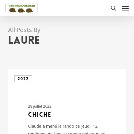
Skip
Men
to
search
main
content
All Posts By
laure
CHICHE
2022
28 juillet 2022
CHICHE
Claude a mené la rando ce jeudi, 12
randonneurs l’ont accompagné pour les