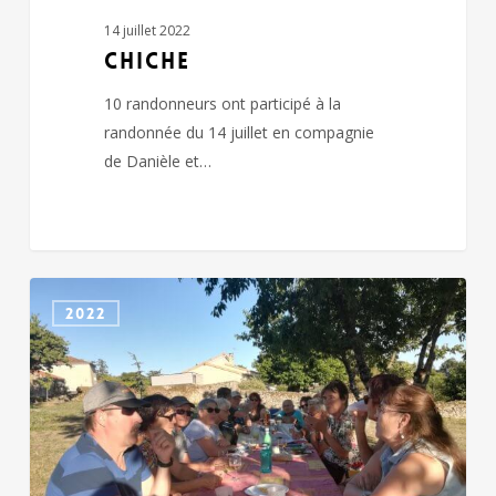
14 juillet 2022
CHICHE
10 randonneurs ont participé à la
randonnée du 14 juillet en compagnie
de Danièle et…
pique-
2022
nique
au
cornia
de
Chiché