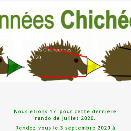
Skip
Men
to
search
main
content
chiché
By
Randonnées Chicheennes
30 juillet
2020
2020
Nous étions 17 pour cette dernière
rando de juillet 2020.
Rendez-vous le 3 septembre 2020 à