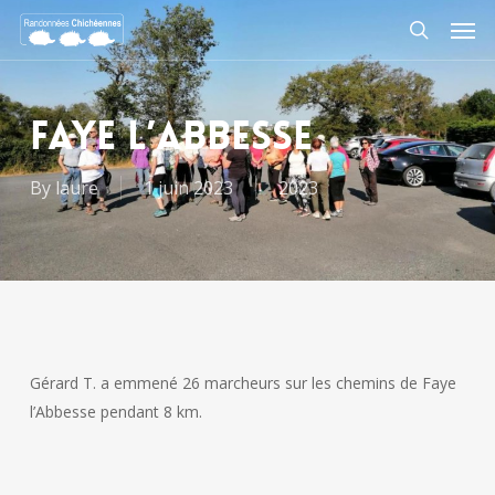
Skip
Men
to
search
main
content
FAYE L’ABBESSE
By
laure
1 juin 2023
2023
Gérard T. a emmené 26 marcheurs sur les chemins de Faye
l’Abbesse pendant 8 km.