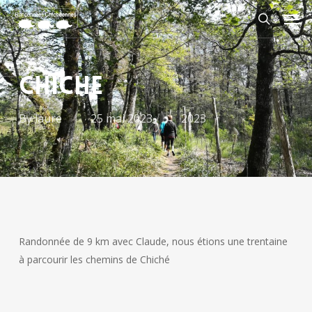
Skip
Men
to
search
main
content
CHICHE
By
laure
25 mai 2023
2023
Randonnée de 9 km avec Claude, nous étions une trentaine
à parcourir les chemins de Chiché