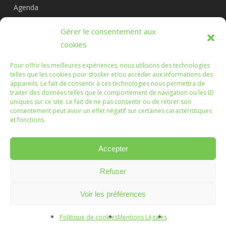
Agenda
Circuits
Gérer le consentement aux
L’association
cookies
Pour offrir les meilleures expériences, nous utilisons des technologies
telles que les cookies pour stocker et/ou accéder aux informations des
appareils. Le fait de consentir à ces technologies nous permettra de
Les Randonnées Chichéennes
traiter des données telles que le comportement de navigation ou les ID
uniques sur ce site. Le fait de ne pas consentir ou de retirer son
consentement peut avoir un effet négatif sur certaines caractéristiques
Que les marches que vous ferez, ou que nous ferons
et fonctions.
ensemble, soient l'occasion d'échanges enrichissants.
Accepter
Refuser
© 2026 Randonnées Chichéennes.
Mentions légales
Voir les préférences
Création :
Vanda Cipriano
Politique de cookies
Mentions Légales