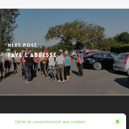
Next Post
FAYE L'ABBESSE
es Randonnées Chichéennes
Gérer le consentement aux cookies
e les marches que vous ferez, ou que nous ferons