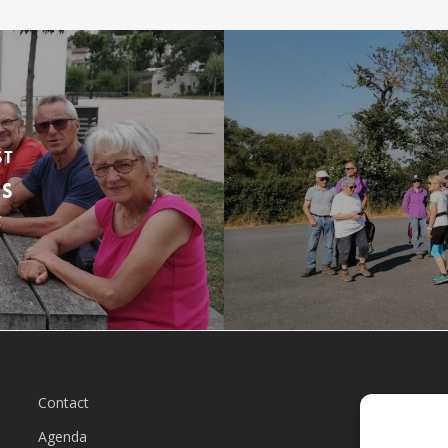
st
NS
Contact
L
Agenda
Qu