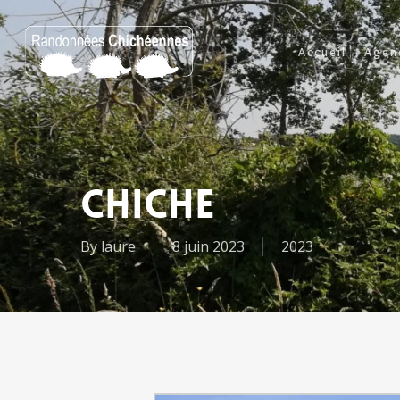
Skip
to
Accueil
Agen
main
content
CHICHE
By
laure
8 juin 2023
2023