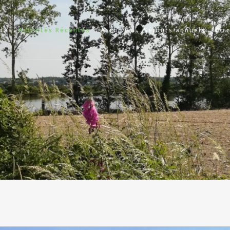
da
Activités Récentes
Archives
Séjours annuels
Cir