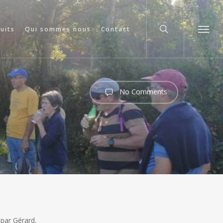
search
cuits
Qui sommes nous
Contact
Menu
No Comments
par Gérard.