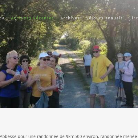
da
Activités Récentes
Archives
Séjours annuels
Cir
L’Abbesse pour une randonnée de 9km500 environ, randonnée menée 