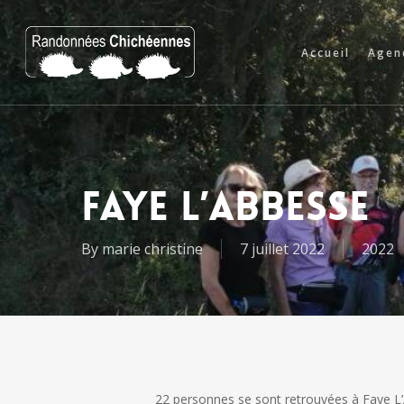
Skip
to
Accueil
Agen
main
content
FAYE L’ABBESSE
By
marie christine
7 juillet 2022
2022
22 personnes se sont retrouvées à Faye 