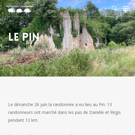
Skip
Men
to
search
main
content
LE PIN
By
laure
26 juin 2022
2022
Le dimanche 26 juin la randonnée a eu lieu au Pin. 13
randonneurs ont marché dans les pas de Danièle et Régis
pendant 12 km.