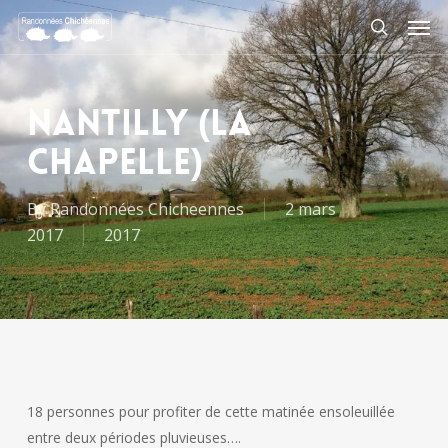
Skip
Men
to
search
main
content
Nantilly (la
chapelle)
By
Randonnées Chicheennes
2 mars
2017
2017
18 personnes pour profiter de cette matinée ensoleuillée
entre deux périodes pluvieuses….