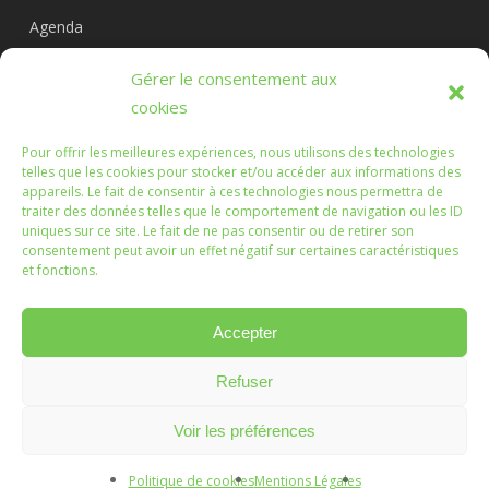
Agenda
Circuits
Gérer le consentement aux
L’association
cookies
Pour offrir les meilleures expériences, nous utilisons des technologies
telles que les cookies pour stocker et/ou accéder aux informations des
appareils. Le fait de consentir à ces technologies nous permettra de
Les Randonnées Chichéennes
traiter des données telles que le comportement de navigation ou les ID
uniques sur ce site. Le fait de ne pas consentir ou de retirer son
consentement peut avoir un effet négatif sur certaines caractéristiques
Que les marches que vous ferez, ou que nous ferons
et fonctions.
ensemble, soient l'occasion d'échanges enrichissants.
Accepter
Refuser
© 2026 Randonnées Chichéennes.
Mentions légales
Voir les préférences
Création :
Vanda Cipriano
Politique de cookies
Mentions Légales