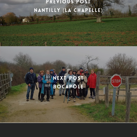
Previous Post
Nantilly (la chapelle)
Next Post
Bocapôle