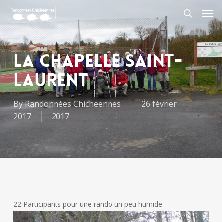
Skip
Men
to
search
main
content
La Chapelle Saint-
Laurent
By
Randonnées Chicheennes
26 février
2017
2017
22 Participants pour une rando un peu humide