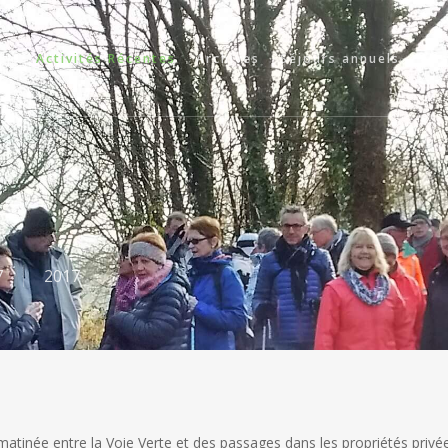
da
Activités Récentes
Archives
Séjours annuels
Cir
7
2017
matinée entre la Voie Verte et des passages dans les propriétés privée