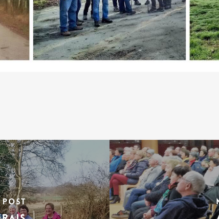
 Post
erais