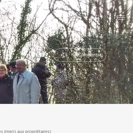
search
cuits
Qui sommes nous
Contact
Menu
No Comments
s (merci aux propriétaires)