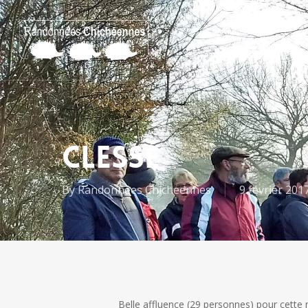
Skip
to
Accueil
Agen
main
content
Clessé
By
Randonnées Chicheennes
9 février 201
Belle affluence (29 personnes) pour cette 