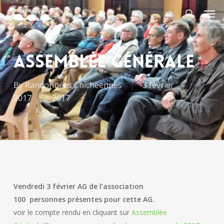
Skip
Men
to
search
main
content
Assemblée Générale
By
Randonnées Chicheennes
3 février
2017
2017
Vendredi 3 février
AG de l’association
100 personnes présentes pour cette AG.
voir le compte rendu en cliquant sur
Assemblée