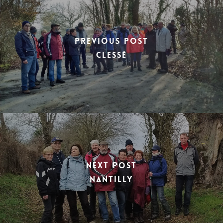
Previous Post
Clessé
Next Post
Nantilly