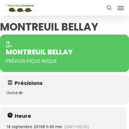
Skip
Men
to
search
main
MONTREUIL BELLAY
content
18
SEPT
MONTREUIL BELLAY
PRÉVOIR PIQUE-NIQUE
Précisions
Chiché 8h
Heure
18 septembre 2016
8 h 00 min
(GMT+02:00)