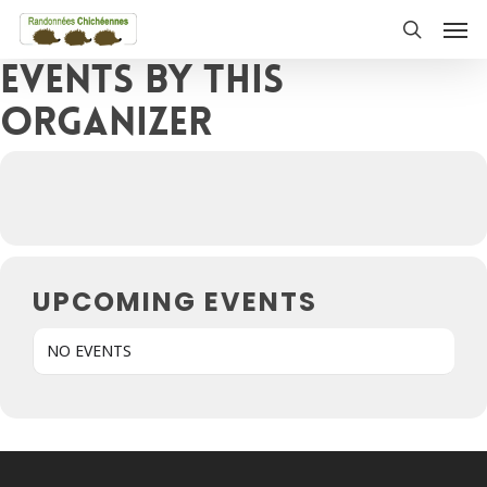
Skip
Men
to
search
Events by this
main
content
organizer
UPCOMING EVENTS
NO EVENTS