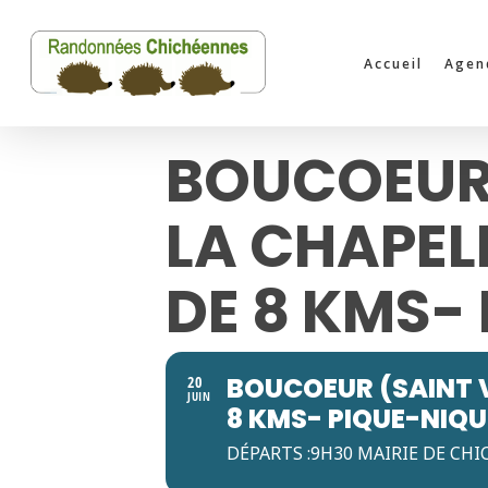
Skip
to
Accueil
Agen
main
content
BOUCOEUR 
LA CHAPEL
DE 8 KMS- 
BOUCOEUR (SAINT V
20
JUIN
8 KMS- PIQUE-NIQUE
DÉPARTS :9H30 MAIRIE DE CHI