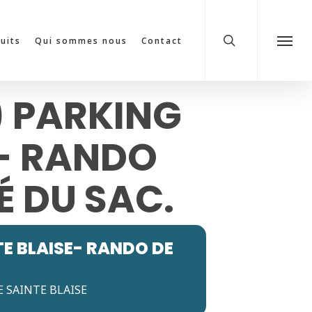
search
cuits
Qui sommes nous
Contact
Menu
) PARKING
E- RANDO
É DU SAC.
E BLAISE- RANDO DE
E SAINTE BLAISE