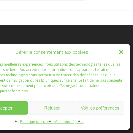
es Randonnées Chichéennes
Gérer le consentement aux cookies
e les marches que vous ferez, ou que nous ferons
les meilleures expériences, nous utilisons des technologies telles que les
semble, soient l'occasion d'échanges enrichissants.
r stocker et/ou accéder aux informations des appareils. Le fait de
 ces technologies nous permettra de traiter des données telles que le
 de navigation ou les ID uniques sur ce site. Le fait de ne pas consentir
r son consentement peut avoir un effet négatif sur certaines
ques et fonctions.
cepter
Refuser
Voir les préférences
Politique de cookies
Mentions Légales