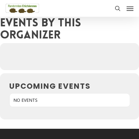
Skip
Men
to
search
Events by this
main
content
organizer
UPCOMING EVENTS
NO EVENTS