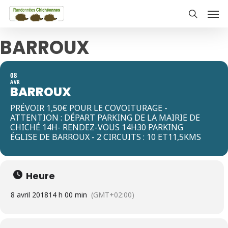
Skip
Men
to
search
main
BARROUX
content
08
AVR
BARROUX
PRÉVOIR 1,50€ POUR LE COVOITURAGE -
ATTENTION : DÉPART PARKING DE LA MAIRIE DE
CHICHÉ 14H- RENDEZ-VOUS 14H30 PARKING
ÉGLISE DE BARROUX - 2 CIRCUITS : 10 ET11,5KMS
Heure
8 avril 2018
14 h 00 min
(GMT+02:00)