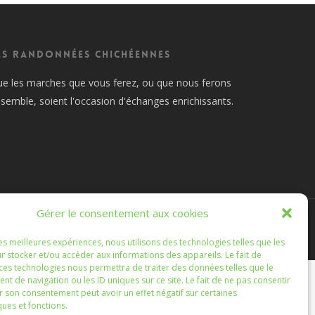
es Randonnées Chichéennes
e les marches que vous ferez, ou que nous ferons
semble, soient l'occasion d'échanges enrichissants.
Gérer le consentement aux cookies
les meilleures expériences, nous utilisons des technologies telles que les
r stocker et/ou accéder aux informations des appareils. Le fait de
 ces technologies nous permettra de traiter des données telles que le
 de navigation ou les ID uniques sur ce site. Le fait de ne pas consentir
r son consentement peut avoir un effet négatif sur certaines
ques et fonctions.