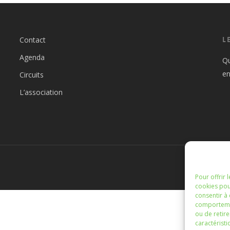
Contact
L
Agenda
Qu
en
Circuits
L’association
Pour offrir 
cookies pou
consentir à
comportement
ou de retire
caractéristi