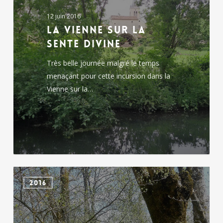
sente
12 juin 2016
divine
La Vienne sur la
sente divine
Très belle journée malgré le temps
menaçant pour cette incursion dans la
Vienne sur la…
St-
2016
Aubin
le
Cloud