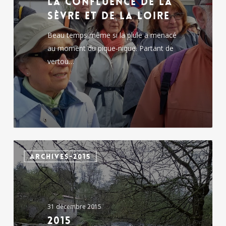
La confluence de la
de
Sèvre et de la Loire
la
Loire
Beau temps même si la pluie a menacé
au moment du pique-nique. Partant de
vertou…
2015
ARCHIVES-2015
31 décembre 2015
2015