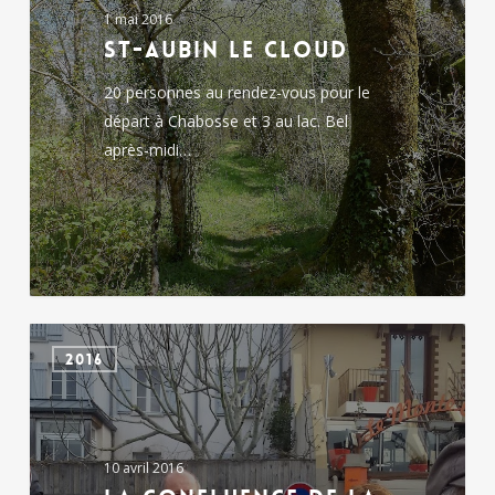
1 mai 2016
St-Aubin le Cloud
20 personnes au rendez-vous pour le
départ à Chabosse et 3 au lac. Bel
après-midi…
La
2016
confluence
de
la
Sèvre
10 avril 2016
et