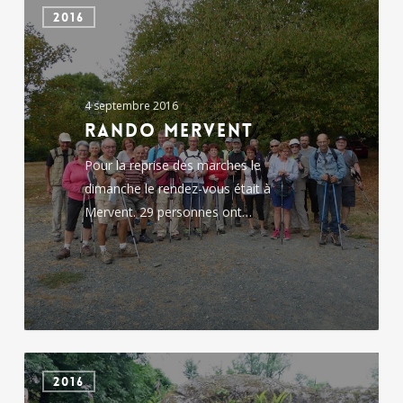
2016
Mervent
4 septembre 2016
Rando Mervent
Pour la reprise des marches le
dimanche le rendez-vous était à
Mervent. 29 personnes ont…
Nombril
2016
du