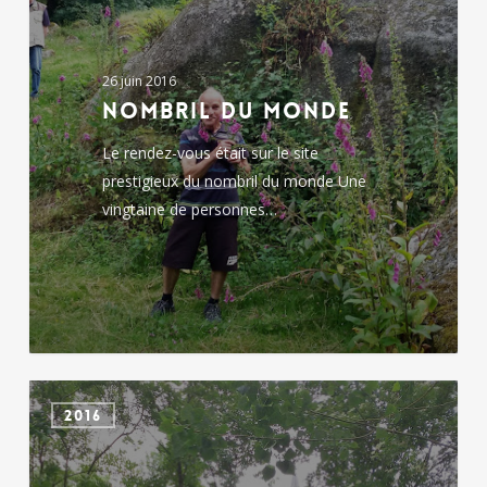
monde
26 juin 2016
Nombril du monde
Le rendez-vous était sur le site
prestigieux du nombril du monde Une
vingtaine de personnes…
La
2016
Vienne
sur
la