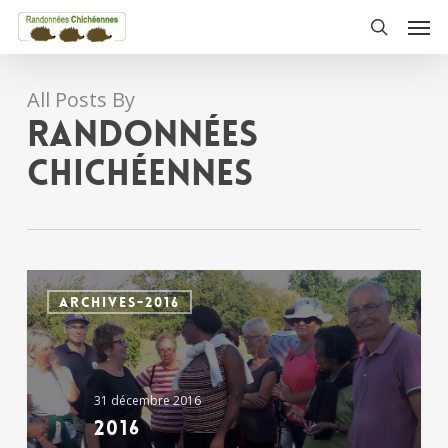
Skip
Men
to
search
main
content
All Posts By
Randonnées
chichéennes
2016
ARCHIVES-2016
31 décembre 2016
2016