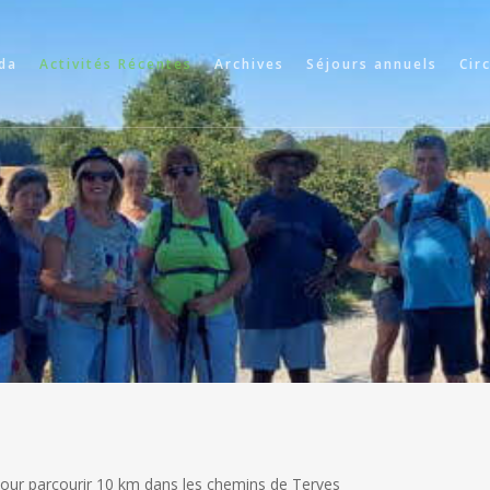
da
Activités Récentes
Archives
Séjours annuels
Cir
ur parcourir 10 km dans les chemins de Terves