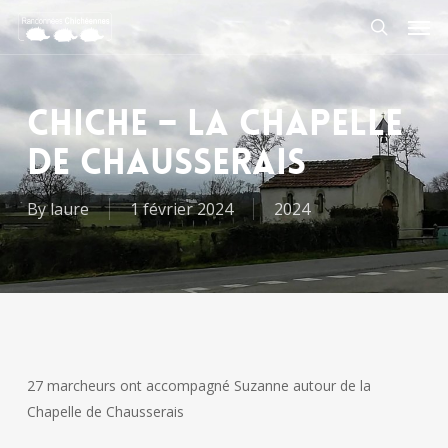
Skip
Men
to
search
main
content
CHICHE – LA CHAPELLE
DE CHAUSSERAIS
By
laure
1 février 2024
2024
27 marcheurs ont accompagné Suzanne autour de la
Chapelle de Chausserais