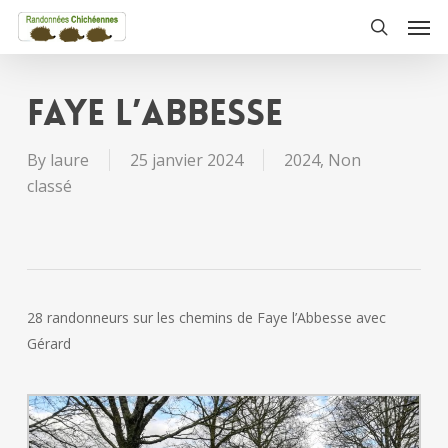
Skip
Men
to
search
main
content
FAYE L’ABBESSE
By
laure
25 janvier 2024
2024
,
Non
classé
28 randonneurs sur les chemins de Faye l’Abbesse avec
Gérard