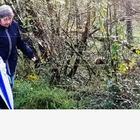
search
cuits
Qui sommes nous
Contact
Menu
No Comments