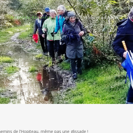
da
Activités Récentes
Archives
Séjours annuels
Cir
hemins de l’Hopiteau, même pas une glissade !