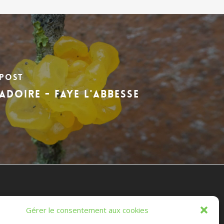
 Post
ADOIRE - FAYE L'ABBESSE
es Randonnées Chichéennes
Gérer le consentement aux cookies
e les marches que vous ferez, ou que nous ferons