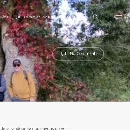
search
cuits
Qui sommes nous
Contact
Menu
No Comments
 de la randonnée nous avons pu voir