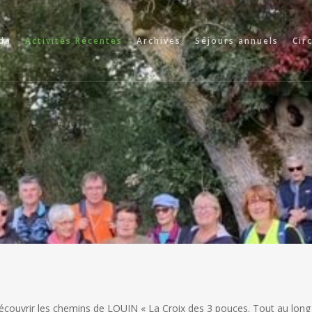
da
Activités Récentes
Archives
Séjours annuels
Cir
écouvrir les chemins de LOUIN « La Croix des 3 pouces. Tout au long