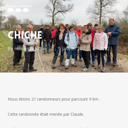
Skip
Men
to
search
main
content
CHICHE
By
marie christine
9 janvier 2022
2022
Nous étions 21 randonneurs pour parcourir 9 km .
Cette randonnée était menée par Claude.