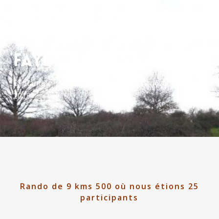
Skip
Men
to
search
main
content
faye l’abbesse
By
Randonnées Chicheennes
19 décembre
2019
2019
Rando de 9 kms 500 où nous étions 25
participants