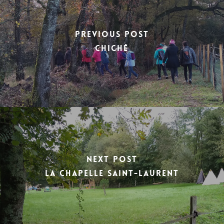
Previous Post
chiché
Next Post
la chapelle saint-laurent