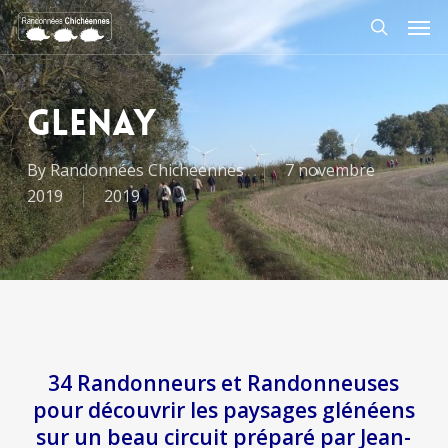
Skip
Men
to
search
main
content
Glenay
By
Randonnées Chicheennes
7 novembre
2019
2019
34 Randonneurs et Randonneuses
pour découvrir les paysages glénéens
sur un beau circuit préparé par Jean-