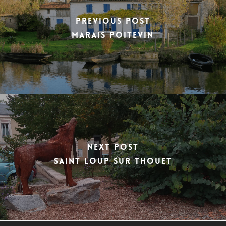
Previous Post
Marais Poitevin
Next Post
Saint Loup Sur Thouet