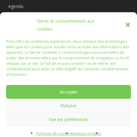
Agenda
Circuits
Gérer le consentement aux
L’association
cookies
Pour offrir les meilleures expériences, nous utilisons des technologies
telles que les cookies pour stocker et/ou accéder aux informations des
appareils. Le fait de consentir à ces technologies nous permettra de
Les Randonnées Chichéennes
traiter des données telles que le comportement de navigation ou les ID
uniques sur ce site. Le fait de ne pas consentir ou de retirer son
consentement peut avoir un effet négatif sur certaines caractéristiques
Que les marches que vous ferez, ou que nous ferons
et fonctions.
ensemble, soient l'occasion d'échanges enrichissants.
Accepter
Refuser
© 2026 Randonnées Chichéennes.
Mentions légales
Voir les préférences
Création :
Vanda Cipriano
Politique de cookies
Mentions Légales