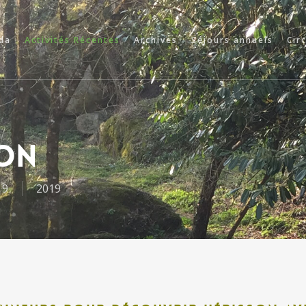
da
Activités Récentes
Archives
Séjours annuels
Cir
on
19
2019