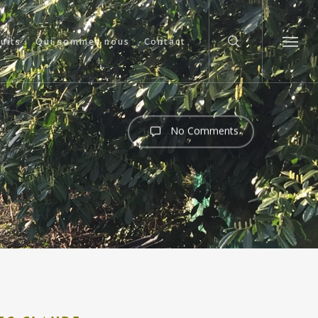
search
cuits
Qui sommes nous
Contact
Menu
No Comments