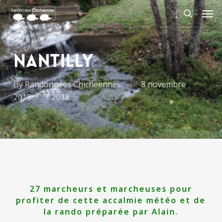
Skip
Men
to
search
main
content
Nantilly
By
Randonnées Chicheennes
8 novembre
2018
2018
27 marcheurs et marcheuses pour
profiter de cette accalmie météo et de
la rando préparée par Alain.