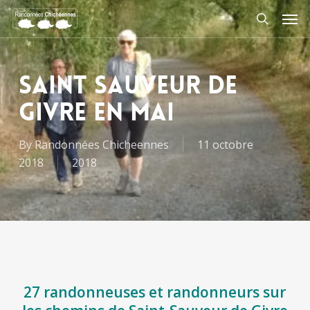
Skip
Men
to
search
main
content
Saint Sauveur de
givre en mai
By
Randonnées Chicheennes
11 octobre
2018
2018
27 randonneuses et randonneurs sur