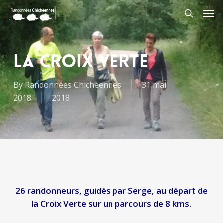
Skip
Men
to
search
main
content
La croix verte
By
Randonnées Chicheennes
31 mai
2018
2018
26 randonneurs, guidés par Serge, au départ de
la Croix Verte sur un parcours de 8 kms.