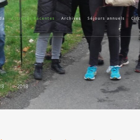
da
Activités Récentes
Archives
Séjours annuels
Cir
18
2018