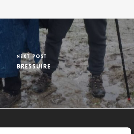
Next Post
Bressuire
es Randonnées Chichéennes