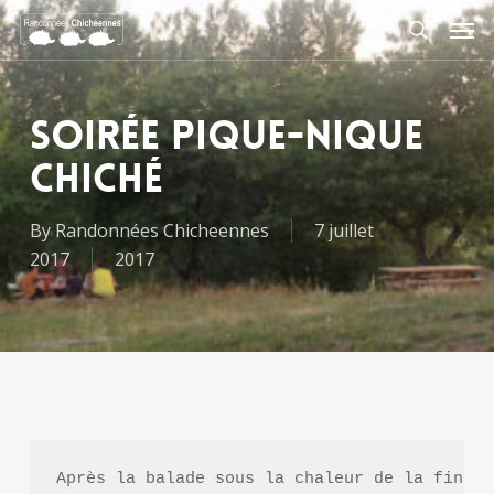
Skip
Men
to
search
main
content
Soirée Pique-nique
Chiché
By
Randonnées Chicheennes
7 juillet
2017
2017
Après la balade sous la chaleur de la fin de