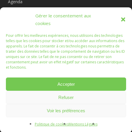
Agenda
Circuits
Gérer le consentement aux
L’association
cookies
Pour offrir les meilleures expériences, nous utilisons des technologies
telles que les cookies pour stocker et/ou accéder aux informations des
appareils. Le fait de consentir à ces technologies nous permettra de
Les Randonnées Chichéennes
traiter des données telles que le comportement de navigation ou les ID
uniques sur ce site. Le fait de ne pas consentir ou de retirer son
consentement peut avoir un effet négatif sur certaines caractéristiques
Que les marches que vous ferez, ou que nous ferons
et fonctions.
ensemble, soient l'occasion d'échanges enrichissants.
Accepter
Refuser
© 2026 Randonnées Chichéennes.
Mentions légales
Voir les préférences
Création :
Vanda Cipriano
Politique de cookies
Mentions Légales