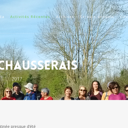
da
Activités Récentes
Archives
Séjours annuels
Cir
 Chausserais
2017
tinée presque d’été