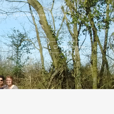
search
cuits
Qui sommes nous
Contact
Menu
No Comments