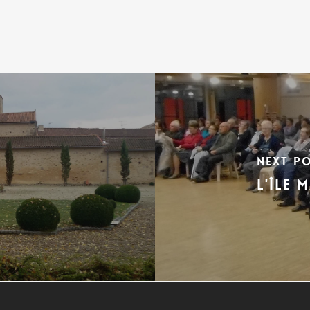
Next P
l'île 