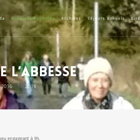
da
Activités Récentes
Archives
Séjours annuels
Cir
e l’Abbesse
 2016
2016
peu engageant à 9h.