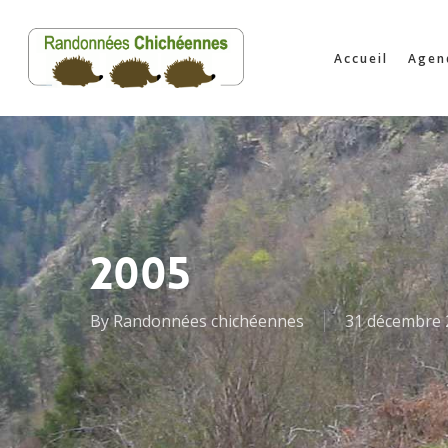
Skip
to
Accueil
Agen
main
content
2005
By
Randonnées chichéennes
31 décembre 