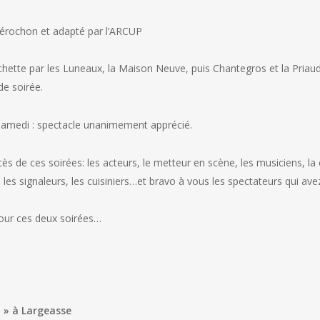
 Pérochon et adapté par l’ARCUP
ochette par les Luneaux, la Maison Neuve, puis Chantegros et la Priaud
de soirée.
 samedi : spectacle unanimement apprécié.
ès de ces soirées: les acteurs, le metteur en scène, les musiciens, la 
 les signaleurs, les cuisiniers…et bravo à vous les spectateurs qui av
our ces deux soirées…
 » à Largeasse