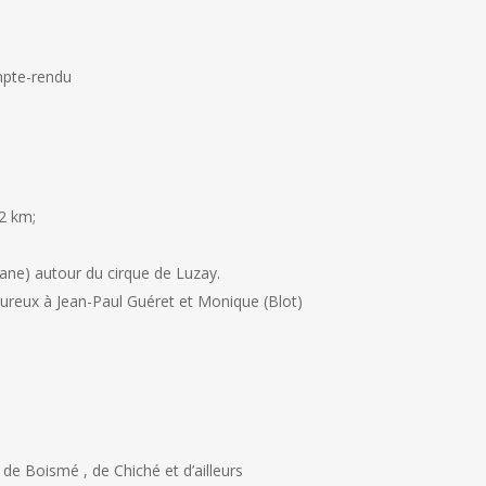
mpte-rendu
12 km;
viane) autour du cirque de Luzay.
eureux à Jean-Paul Guéret et Monique (Blot)
 de Boismé , de Chiché et d’ailleurs