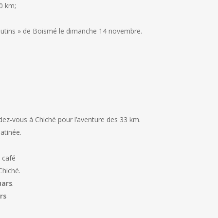
10 km;
Routins » de Boismé le dimanche 14 novembre.
ez-vous à Chiché pour l’aventure des 33 km.
atinée.
e café
Chiché.
uars
.
rs