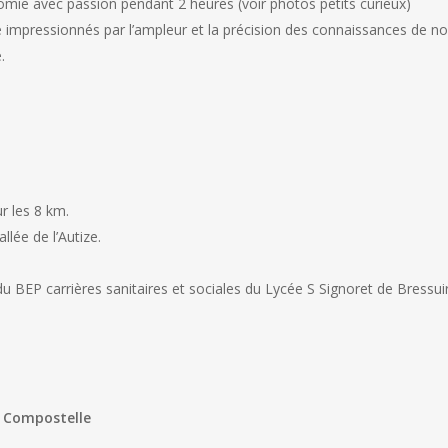
omie avec passion pendant 2 heures (voir photos petits curieux)
 impressionnés par l’ampleur et la précision des connaissances de no
.
r les 8 km.
lée de l’Autize.
u BEP carrières sanitaires et sociales du Lycée S Signoret de Bressu
e Compostelle