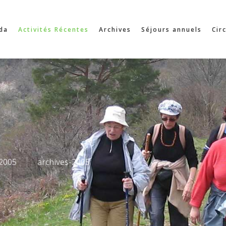
da
Activités Récentes
Archives
Séjours annuels
Cir
2005
archives-2005