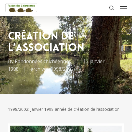
Skip
Men
to
search
main
content
Création de
l’association
By
Randonnées chichéennes
13 janvier
1998
archives-1998/2002
1998/2002: Janvier 1998 année de création de l’association