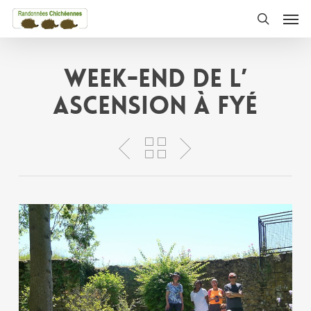
Skip
Men
to
search
main
content
Week-end de L’
Ascension à Fyé