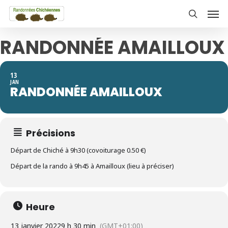
Skip
Men
to
search
main
RANDONNÉE AMAILLOUX
content
13
JAN
RANDONNÉE AMAILLOUX
Précisions
Départ de Chiché à 9h30 (covoiturage 0.50 €)
Départ de la rando à 9h45 à Amailloux (lieu à préciser)
Heure
13 janvier 2022
9 h 30 min
(GMT+01:00)