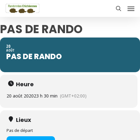
Skip
Men
to
search
main
PAS DE RANDO
content
20
AOÛT
PAS DE RANDO
Heure
20 août 2020
23 h 30 min
(GMT+02:00)
Lieux
Pas de départ